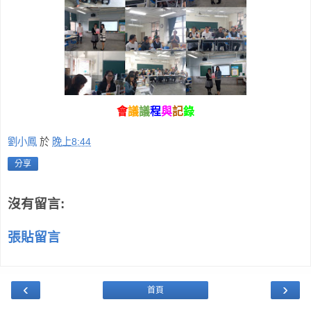
會
議
議
程
與
記
錄
劉小鳳
於
晚上8:44
分享
沒有留言:
張貼留言
‹
›
首頁