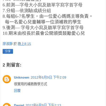
6.前測
—字母大小寫及聽單字寫字首字母
7.分組
—依測驗成績分組
8.每組6-7名學生，由一位愛心媽媽主導負責。
每一名愛心兒童輔導一位須補救的學生
9.後測
—
字母大小寫及聽單字寫字首字母
10.期末由校長於晨會公開頒獎鼓勵愛心兒
廖淑靜
於
晚上8:15
分享
2 則留言:
Unknown
2012年6月9日 下午2:09
很實用的補救教學方式
回覆
Daniel
2012年6月9日 下午2:13