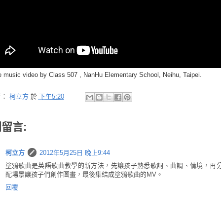
 music video by Class 507 , NanHu Elementary School, Neihu, Taipei.
者：
柯立方
於
下午5:20
則留言:
柯立方
2012年5月25日 晚上9:44
塗鴉歌曲是英語歌曲教學的新方法，先讓孩子熟悉歌詞、曲調、情境，再
配場景讓孩子們創作圖畫，最後集結成塗鴉歌曲的MV。
回覆