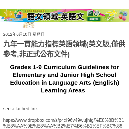
2012年6月10日 星期日
九年一貫能力指標英語領域(英文版,僅供
參考,非正式公布文件)
Grades 1-9 Curriculum Guidelines for
Elementary and Junior High School
Education
in Language Arts
(English)
Learning Areas
see attached link.
https://www.dropbox.com/s/p4xl96v49wujhfg/%E8%8B%B1
%E8%AA%9E%E8%AA%B2%E7%B6%B1%EF%BC%88