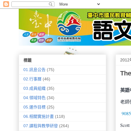
201
標籤
01.訊息公告
(75)
Th
02.行事曆
(46)
03.成員組織
(35)
英語老
04.領域特色
(34)
老師
05.運作目標
(25)
9085
06.相關實施計畫
(118)
Scott
07.課程與教學研發
(264)