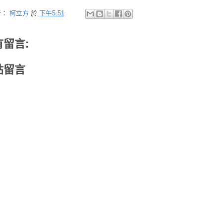
者：
柯立方
於
下午5:51
有留言:
貼留言