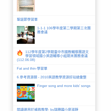
聖誕節學習單
1-1-1 106學年度第二學期第三次團
務會議
112學年度第2學期臺中市國教輔導團語文
學習領域國小英語輔導小組期末團務會議
(112.06.08)
Fat and thin-學習單
6.參考資源類 - 2010英語教學資源好站總彙整
Finger song and more kids' songs
閱讀運用於補救教學- by瑞穗國小廖淑靜