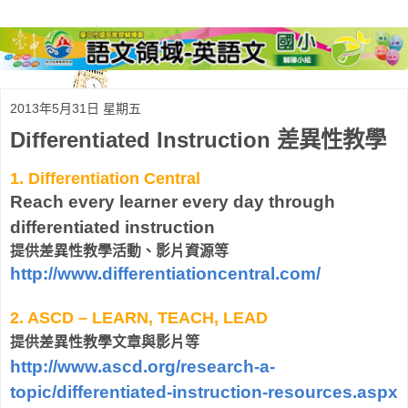
2013年5月31日 星期五
Differentiated Instruction 差異性教學
1. Differentiation Central
Reach every learner every day through
differentiated instruction
提供差異性教學活動、影片資源等
http://www.differentiationcentral.com/
2. ASCD – LEARN, TEACH, LEAD
提供差異性教學文章與影片等
http://www.ascd.org/research-a-
topic/differentiated-instruction-resources.aspx