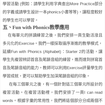
(
More Practice
學習活動
例如：請學生利用字典查出
部分
phonics
)
的字義或請學生設計一本
小書等等
，讓程度較好
的學生也可以學習。
五、
Fun with Phonics
教學應用
在每單元的拼讀練習之後，我們安排一頁生動活潑且
Exercise
多元化的
。我們一樣採取循序漸進的教學模式，
Fun with Phonics (Alphabet)
Starter 2
延續
：
的活動，讓
學生先複習辨認首音及尾韻音組的練習，進而達到拼寫首
Exercise
音及尾韻音組的能力。教師可以利用
評量學生的
學習成就，更可以幫助學生加深尾韻音組的印象。
在每三個單元之後，有一個針對這三個單元所設計的
I can read
複習活動。在複習活動裡，我們安排了一頁
words
。根據字彙的常用性，我們將這個部分分成兩個不