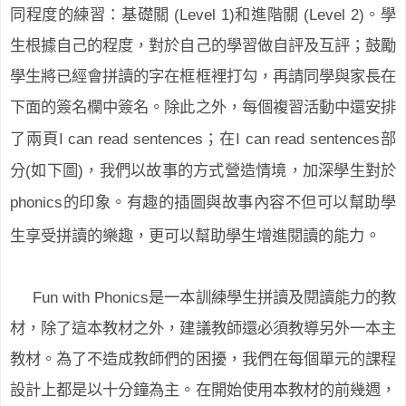
(Level 1)
(Level 2)
同程度的練習：基礎關
和進階關
。學
生根據自己的程度，對於自己的學習做自評及互評；鼓勵
學生將已經會拼讀的字在框框裡打勾，再請同學與家長在
下面的簽名欄中簽名。除此之外，每個複習活動中還安排
I can read sentences
I can read sentences
了兩頁
；在
部
(
)
分
如下圖
，我們以故事的方式營造情境，加深學生對於
phonics
的印象。有趣的插圖與故事內容不但可以幫助學
。
生享受拼讀的樂趣，更可以幫助學生增進閱讀的能力
Fun with Phonics
是一本訓練學生拼讀及閱讀能力的教
材，除了這本教材之外，建議教師還必須教導另外一本主
教材。為了不造成教師們的困擾，我們在每個單元的課程
設計上都是以十分鐘為主。在開始使用本教材的前幾週，