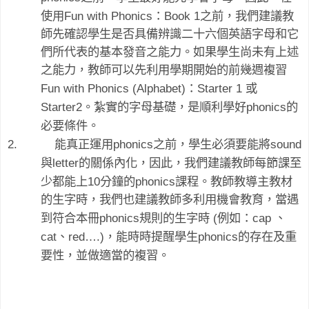
Fun with Phonics
Book 1
使用
：
之前，我們建議教
師先確認學生是否具備辨識二十六個英語字母和它
們所代表的基本發音之能力。如果學生尚未有上述
之能力，教師可以先利用學期開始的前幾週複習
Fun with Phonics (Alphabet)
Starter 1
：
或
Starter2
phonics
。紮實的字母基礎，是順利學好
的
必要條件。
2.
phonics
sound
能真正運用
之前，學生必須要能將
letter
與
的關係內化，因此，我們建議教師每節課至
10
phonics
少都能上
分鐘的
課程。教師教導主教材
的生字時，我們也建議教師多利用機會教育，當遇
phonics
(
cap
到符合本冊
規則的生字時
例如：
、
cat
red….)
phonics
、
，能時時提醒學生
的存在及重
要性，並做適當的複習。