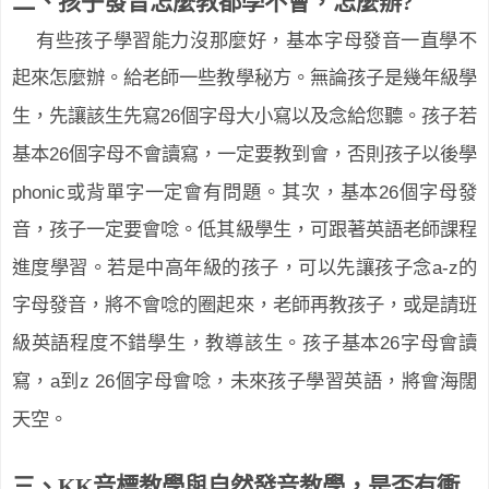
二、孩子發音怎麼教都學不會，怎麼辦
?
有些孩子學習能力沒那麼好，基本字母發音一直學不
起來怎麼辦。給老師一些教學秘方。無論孩子是幾年級學
26
生，先讓該生先寫
個字母大小寫以及念給您聽。孩子若
26
基本
個字母不會讀寫，一定要教到會，否則孩子以後學
phonic
26
或背單字一定會有問題。其次，基本
個字母發
音，孩子一定要會唸。低其級學生，可跟著英語老師課程
a-z
進度學習。若是中高年級的孩子，可以先讓孩子念
的
字母發音，將不會唸的圈起來，老師再教孩子，或是請班
26
級英語程度不錯學生，教導該生。孩子基本
字母會讀
a
z 26
寫，
到
個字母會唸，未來孩子學習英語，將會海闊
天空。
三、
KK
音標教學與自然發音教學，是否有衝