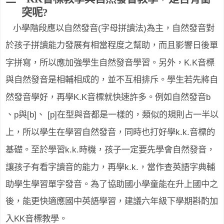
突呢
?
(
)
小學階段應以自然發音
字母拼讀法
為主，自然發音對
於孩子拼讀能力發展有相當程度之幫助，而且影響日後單
K.K
字拼寫，所以應加強學生自然發音學習。另外，
音標
與自然發音是相輔相成的，並不互相排斥。學生若先將自
K.K
b
然發音學好，再學
音標就快速許多。例如自然發音
p
[b]
[p]
、
與
、
在型與音都是一樣的，類似的規則占一半以
k.k.
上，所以學生在學習自然發音，同時也打好學
音標的
k.k.
基礎。至於學習
時機，孩子一定要先學會自然發音，
k.k.
讓孩子有看字讀音的能力，再學
，當作查英語字典輔
助學生學習單字發音。為了協助國小學童能在升上國中之
後，能更快適應國中英語學習，建議六年級下學期斟酌加
KK
入
音標教學。