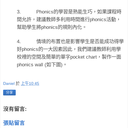
3.
Phonics
的學習是熟能生巧，如果課程時
phonics
間允許，建議教師多利用時間進行
活動，
phonics
幫助學生將
的規則內化。
4.
情境的布置也是影響學生是否能成功得學
phonics
好
的一大因素因此，我們建議教師利用學
pocket chart
校裡的空間及簡單的單字
，製作一面
phonics wall (
)
如下圖
。
Daniel
於
上午10:45
分享
沒有留言:
張貼留言