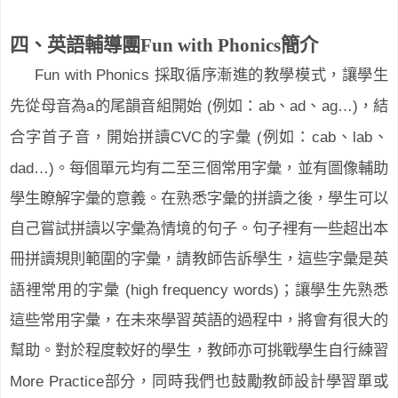
四、英語輔導團
Fun with Phonics
簡介
Fun with Phonics
採取循序漸進的教學模式，讓學生
a
(
ab
ad
ag…)
先從母音為
的尾韻音組開始
例如：
、
、
，結
CVC
(
cab
lab
合字首子音，開始拼讀
的字彙
例如：
、
、
dad…)
。每個單元均有二至三個常用字彙，並有圖像輔助
學生瞭解字彙的意義。在熟悉字彙的拼讀之後，學生可以
自己嘗試拼讀以字彙為情境的句子。句子裡有一些超出本
冊拼讀規則範圍的字彙，請教師告訴學生，這些字彙是英
(high frequency words)
語裡常用的字彙
；讓學生先熟悉
這些常用字彙，在未來學習英語的過程中，將會有很大的
幫助。對於程度較好的學生，教師亦可挑戰學生自行練習
More Practice
部分，同時我們也鼓勵教師設計學習單或