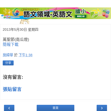
2013年5月30日 星期四
萬聖節(南瓜燈)
簡報下載
施緯華
於
下午1:38
分享
沒有留言:
張貼留言
‹
›
首頁