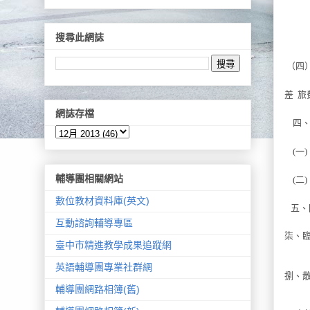
搜尋此網誌
（四
差
旅
網誌存檔
四
(
一
)
輔導團相關網站
(
二
)
數位教材資料庫(英文)
五、
互動諮詢輔導專區
柒、
臺中市精進教學成果追蹤網
英語輔導團專業社群網
捌、
輔導團網路相簿(舊)