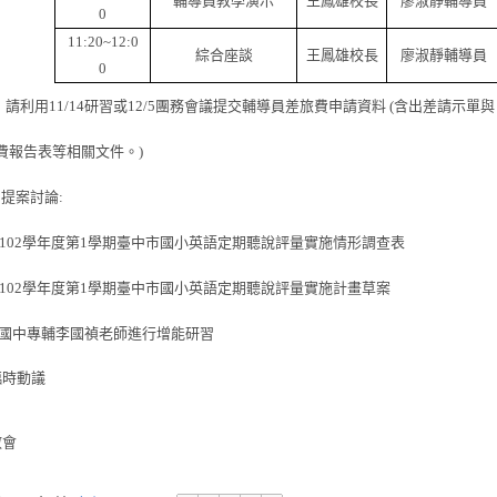
輔導員教學演示
王鳳雄校長
廖淑靜輔導員
0
11:20~12:0
綜合座談
王鳳雄校長
廖淑靜輔導員
0
）請利用
11/14
研習或
12/5
團務會議提交輔導員差旅費申請資料
(
含出差請示單與
費報告表等相關文件。
)
、提案討論
:
 102
學年度第
1
學期臺中市國小英語定期聽說評量實施情形調查表
 102
學年度第
1
學期臺中市國小英語定期聽說評量實施計畫草案
國中專輔李國禎老師進行增能研習
臨時動議
散會