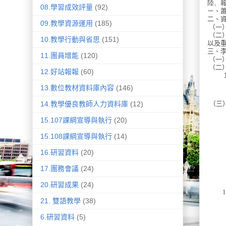
陸、
08.學習成效評量
(92)
ㄧ、
二、
09.教學資源運用
(185)
（一
（二
10.教學行動與省思
(151)
以及
三、
11.團員增能
(120)
（一
（二
12.好站報報
(60)
13.數位教材資料庫內容
(146)
4
（三
14.教學優良教師人力資料庫
(12)
15.107課綱宣導與執行
(20)
15.108課綱宣導與執行
(14)
16.研習資料
(20)
17.團務會議
(24)
20.研習成果
(24)
10
21. 雙語教學
(38)
6.研習資料
(5)