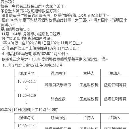
報告事項：
蕭校長：今代表王校長出席，大家辛苦了！
資策會暨大英百科說明翻轉教室方案：
）請黃總裁提供簡單的計畫說明可以提供的設備以及相關配套措施。
）預計
102
學年度下學期四個學校實施此計畫：大同國小、清水國小、瑞穗國小
重慶國小。
李旻珊輔導員報告：
）
11
月
~104
年
1
月輔導小組活動日程表
）
數位資源審件期程與
問題討論
：
1.
審查時間：自
102
年
8
月
1
日至
102
年
11
月
15
日止。
2.
作品再修正再上傳時間為
102
年
11
月
25
日止。
.
作品修正再審期限為
102
年
11
月
30
日。
）
依據修正之規定，
103
年度輔導員示範教學每學期必須辦理一場。
103
年
2
月
27
日
(
週四
)
上午
10
時至
12
時
辦理時間
辦理內容
主持人
主講人
10:30~11:1
輔導員教學演示
王鳳雄校長
盧炳仁輔導員
0
11:20~12:0
綜合座談
王鳳雄校長
盧炳仁輔導員
0
3
年
9
月
16
日
(
週四
)
上午
10
時至
12
時
辦理時間
辦理內容
主持人
主講人
10:30~11:1