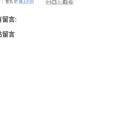
者：
匿名
於
晚上9:03
有留言:
貼留言