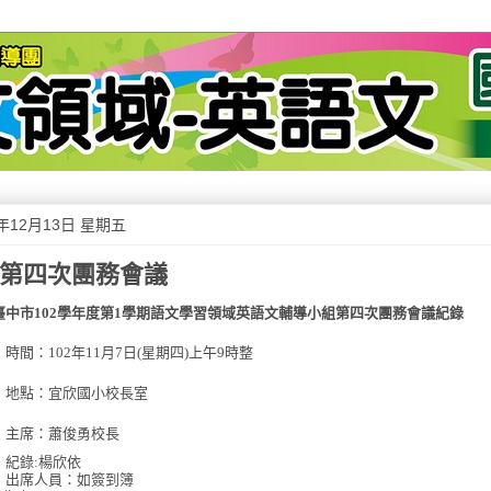
3年12月13日 星期五
02第四次團務會議
臺中市
102
學年度第
1
學期語文學習領域英語文輔導小組第四次團務會議紀錄
時間：
102
年
11
月
7
日
(
星期四
)
上午
9
時整
地點：宜欣國小校長室
主席：蕭俊勇校長
紀錄
:
楊欣依
出席人員：如簽到簿