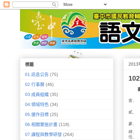
201
標籤
01.訊息公告
(75)
1
02.行事曆
(46)
03.成員組織
(35)
壹、
04.領域特色
(34)
貳、
05.運作目標
(25)
參、
06.相關實施計畫
(118)
肆、
07.課程與教學研發
(264)
伍、