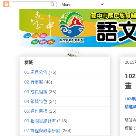
201
標籤
01.訊息公告
(75)
1
02.行事曆
(46)
畫
03.成員組織
(35)
102
04.領域特色
(34)
精進
05.運作目標
(25)
張貼
06.相關實施計畫
(118)
標籤
07.課程與教學研發
(264)