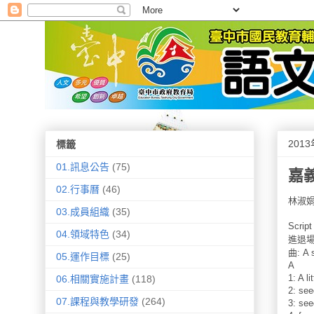
201
標籤
01.訊息公告
(75)
嘉
02.行事曆
(46)
林淑
03.成員組織
(35)
Script
04.領域特色
(34)
進退
曲
: A 
05.運作目標
(25)
A
1: A li
06.相關實施計畫
(118)
2: see
07.課程與教學研發
(264)
3: see