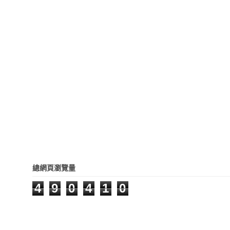
總網頁瀏覽量
4
9
0
4
1
0