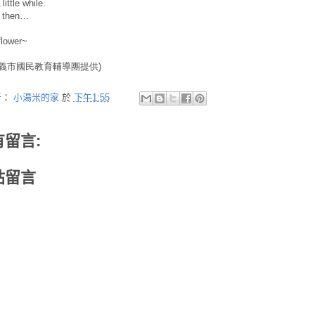
little while.
d then…
 flower~
義市國民教育輔導團提供)
者：
小湯米的家
於
下午1:55
有留言:
貼留言