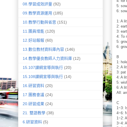
4: for
08.學習成效評量
(92)
5: so
6: so
09.教學資源運用
(185)
1: A li
10.教學行動與省思
(151)
2: ear
11.團員增能
(120)
3: ear
4: To 
12.好站報報
(60)
5: gro
6: gro
13.數位教材資料庫內容
(146)
B
14.教學優良教師人力資料庫
(12)
1: hol
2: A li
15.107課綱宣導與執行
(20)
3: pat
15.108課綱宣導與執行
(14)
4: A li
5: wis
16.研習資料
(20)
6: A li
All: an
17.團務會議
(24)
C
20.研習成果
(24)
1~3: Is
21. 雙語教學
(38)
4~6: 
1~2: A 
6.研習資料
(5)
3~4: A