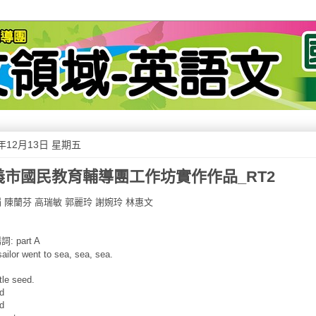
3年12月13日 星期五
義市國民教育輔導團工作坊實作作品_RT2
娟
陳蘭芬
高瑞敏
郭麗玲
謝婉玲
林惠文
場詞
: part A
sailor went to sea, sea, sea.
ttle seed.
d
d