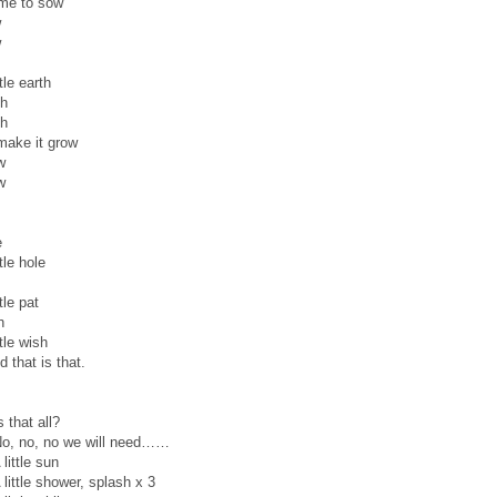
 me to sow
w
w
ttle earth
th
th
make it grow
w
w
e
ttle hole
ttle pat
h
ttle wish
d that is that.
 that all?
No, no, no we will need……
little sun
 little shower, splash x 3