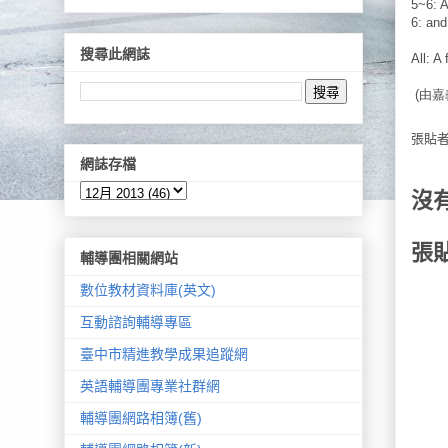
5~6: A 
6: an
搜尋此網誌
All: A
(由嘉
張貼
網誌存檔
沒
張
輔導團相關網站
數位教材資料庫(英文)
互動諮詢輔導專區
臺中市精進教學成果追蹤網
英語輔導團專業社群網
輔導團網路相簿(舊)