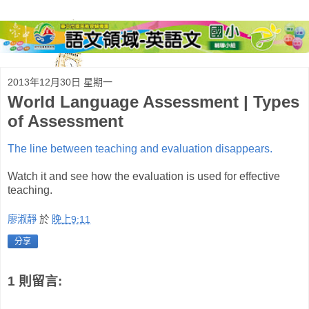
2013年12月30日 星期一
World Language Assessment | Types
of Assessment
The line between teaching and evaluation disappears.
Watch it and see how the evaluation is used for effective
teaching.
廖淑靜
於
晚上9:11
分享
1 則留言: