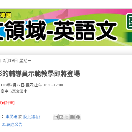
4年2月19日 星期三
彩的輔導員示範教學即將登場
：
103
年2月
27
日
(
週四
)
上午10:30~12:00
：臺中市惠文國小
實施計畫]
者：
李旻珊
於
晚上10:57
：
01.訊息公告