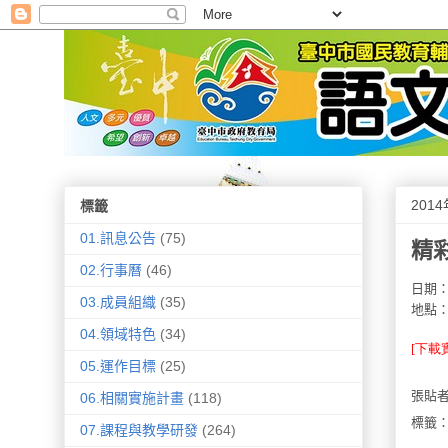
201
標籤
01.訊息公告
(75)
精
02.行事曆
(46)
日期
03.成員組織
(35)
地點
04.領域特色
(34)
[下載
05.運作目標
(25)
張貼
06.相關實施計畫
(118)
標籤
07.課程與教學研發
(264)