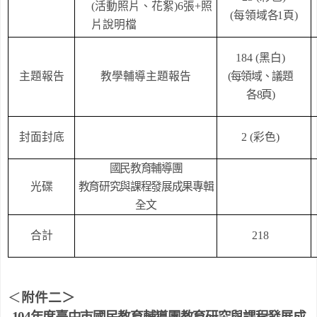
(
活動照片、花絮
)6
張
+
照
(
每領域
各
1
頁
)
片說明檔
184 (
黑白
)
主題報告
教學輔導主題報告
(
每領域、議題
各
8
頁
)
封面封底
2 (
彩色
)
國民教育輔導團
光碟
教育研究與課程發展成果專輯
全文
合計
218
＜
附件二＞
104
年度臺中市國民教育輔導團教育研究與課程發展成