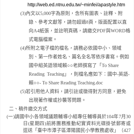
http://web.ed.ntnu.edu.tw/~minfei/apastyle.htm
(3)
內文以
5,000
字為原則，含所有圖表、註釋、附
錄、參考文獻等，請勿超過
8
頁，版面配置以直
向
A4
紙張，並註明頁碼，請繳交
PDF
與
WORD
格
式電腦檔案。
(4)
所附之電子檔的檔名，請務必依國中小、領域
別、第一作者姓名、篇名全名等依序書寫。例如
國中組英語領域賴○○老師撰寫了「
To Share
Reading Teaching
」，則檔名應如下：國中
-
英語
-
賴○○
- To Share Reading Teaching.doc
(5)
若引用他人資料，請引註或徵得對方同意，避免
出現著作權或抄襲等問題。
二、稿件繳交方式
(
一
)
請國中小各領域議題輔導小組專任輔導員於
104
年
7
月
30
日
(
星期四
)
前將
團務推動紀實資料光碟掛號郵寄或
逕送「臺中市潭子區潭陽國民小學教務處收」（
427