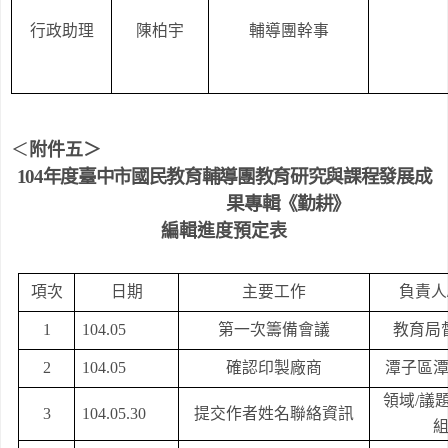
行政助理
陳柏宇
輔導團幹事
＜
附件五＞
104
年度臺中市國民教育輔導團教育研究與課程發展成
果專輯《勤耕》
編輯進度預定表
項次
日期
主要工作
負責人
1
104.05
第一次籌備會議
教育局
2
104.05
確認印製廠商
潭子區
領域
/
議
3
104.05.30
提交作者姓名聯絡資訊