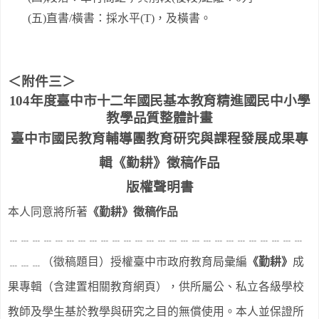
(
五
)
直書
/
橫書：採水平
(T)
，及橫書。
＜附件三＞
104
年度臺中市十二年國民基本教育精進國民中小學
教學品質整體計畫
臺中市國民教育輔導團教育研究與課程發展成果專
輯《勤耕》徵
稿
作品
版權聲明書
本人同意將所著
《勤耕》徵
稿
作品
﹍﹍﹍﹍﹍﹍﹍﹍﹍﹍﹍﹍﹍﹍﹍﹍﹍﹍﹍﹍﹍﹍﹍﹍﹍﹍
﹍﹍﹍（徵稿題目）授權臺中市政府教育局彙編
《勤耕》
成
果專輯（含建置相關教育網頁），供所屬公、私立各級學校
教師及學生基於教學與研究之目的無償使用。本人並保證所