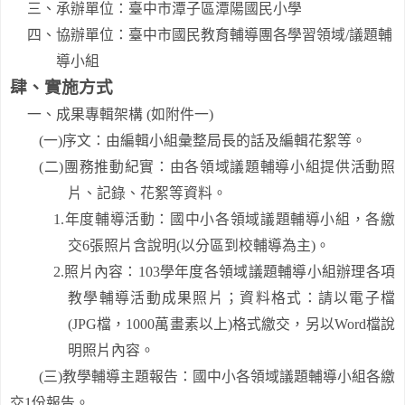
三、承辦單位：臺中市潭子區潭陽國民小學
四、協辦單位：臺中市國民教育輔導團各學習領域
/
議題輔
導小組
肆、實施方式
一、成果專輯架構
(
如附件一
)
(
一
)
序文
：由編輯小組彙整局長的話及編輯花絮等。
(
二
)
團務推動紀實：由各領域議題輔導小組提供活動照
片、記錄、花絮等資料。
1.
年度輔導活動：國中小
各領域議題輔導小組
，各繳
交
6
張照片含說明
(
以分區到校輔導為主
)
。
2.
照片內容：
103
學年度
各領域議題輔導小組
辦理各項
教學輔導活動成果照片；資料格式：請以電子檔
(JPG
檔，
1000
萬畫素以上
)
格式繳交，另以
Word
檔說
明照片內容。
(
三
)
教學輔導主題報告：國中小
各領域議題輔導小組
各繳
交
1
份報告。