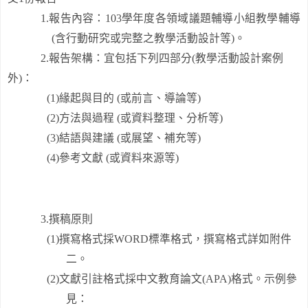
1.
報告內容：
103
學年度
各領域議題輔導小組
教學輔導
(
含行動研究或完整之教學活動設計等
)
。
2.
報告架構：宜包括下列四部分
(
教學活動設計案例
外
)
：
(1)
緣起與目的
(
或前言、導論等
)
(2)
方法與過程
(
或資料整理、分析等
)
(3)
結語與建議
(
或展望、補充等
)
(4)
參考文獻
(
或資料來源等
)
3.
撰稿原則
(1)
撰寫格式採
WORD
標準格式，撰寫格式詳如附件
二。
(2)
文獻引註格式採中文教育論文
(APA)
格式。示例參
見：