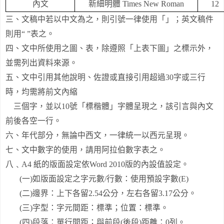
內文
新細明體
Times New Roman
12
三、文稿中若以中文為之，則引號一律使用「」；英文稿件
則用
“ ”
表之。
四、文中所使用之圖、表，除遵照「上表下圖」之標示外，
並需列出資料來源。
五、文中引用其他說明、佐證或直接引用超過
30
字或三行
時，均需將前文內縮
三個字，並以
10
號「標楷體」字體呈現之，該引言與內文
前後各空一行。
六、年代部分，無論中西文，一律統一以西元呈現。
七、文中數字的使用，請用阿拉伯數字表之。
八﹑
A4
紙的版面設定依
Word 2010
版的內設值設定。
(
一
)
如版面設定之字元數
/
行數：使用預設字數
(E)
(
二
)
邊界：上下各留
2.54
公分，左右各留
3.17
公分。
(
三
)
字型：字元間距：標準；位置：標準。
(
四
)
段落：單行間距；與前段
(
後段
)
距離：
0
列。