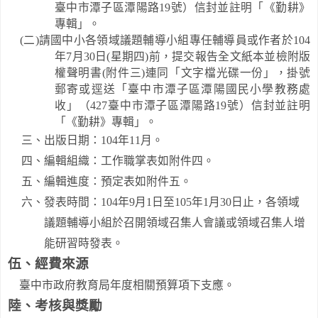
臺中市潭子區潭陽路
19
號）信封並註明「
《勤耕》
專輯
」。
(
二
)
請國中小各領域議題輔導小組專任輔導員或作者於
104
年
7
月
30
日
(
星期四
)
前，
提交報告全文
紙本並檢附版
權聲明書
(
附件三
)
連同「文字檔光碟一份」，掛號
郵寄或逕送「臺中市潭子區潭陽國民小學教務處
收」（
427
臺中市潭子區潭陽路
19
號）信封並註明
「
《勤耕》專輯
」。
三、出版日期：
104
年
11
月。
四、編輯組織：工作職掌表如附件四。
五、編輯進度：預定表如附件五。
六、發表時間：
104
年
9
月
1
日至
105
年
1
月
30
日止，各領域
議題輔導小組於召開領域召集人會議或領域召集人增
能研習時發表。
伍、經費來源
臺
中市政府教育局年度相關預算項下支應。
陸、考核與獎勵