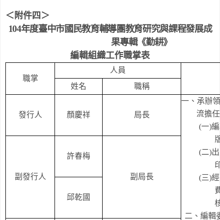
＜附件四＞
104
年度臺中市國民教育輔導團教育研究與課程發展成
果專輯《勤耕》
編輯組織工作職掌表
人員
職掌
姓名
職稱
一、承辦
流擔任
發行人
顏慶祥
局長
(
一
)
編
(
二
)
出
許春梅
副發行人
副局長
(
三
)
經
邱乾國
二、編輯