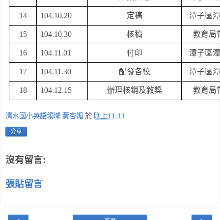
14
104.10.20
定稿
潭子區
15
104.10.30
核稿
教育局
16
104.11.01
付印
潭子區
17
104.11.30
配發各校
潭子區
18
104.12.15
辦理核銷及敘獎
教育局
清水國小英語領域 黃杏媚
於
晚上11:11
分享
沒有留言:
張貼留言