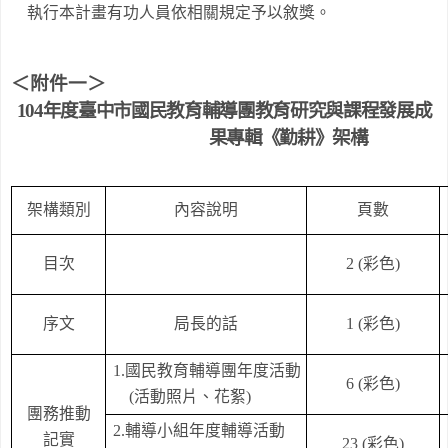
執行本計畫有功人員依相關規定予以敘獎。
＜附件一＞
104
年度臺中市國民教育輔導團教育研究與課程發展成
果專輯《勤耕》架構
架構類別
內容說明
頁數
目次
2 (
彩色
)
序文
局長的話
1 (
彩色
)
1.
國民教育輔導團年度活動
6 (
彩色
)
(
活動照片、花絮
)
團務推動
2.
輔導小組年度輔導活動
記實
23 (
彩色
)