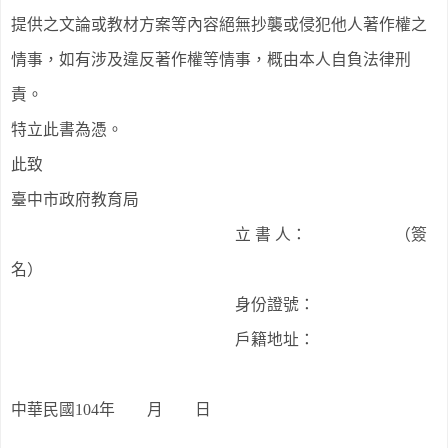
提供之文論或教材方案等內容絕無抄襲或侵犯他人著作權之
情事，如有涉及違反著作權等情事，概由本人自負法律刑
責。
特立此書為憑。
此致
臺中市政府教育局
立 書 人：
（簽
名）
身份證號：
戶籍地址：
中華民國
104
年 月 日