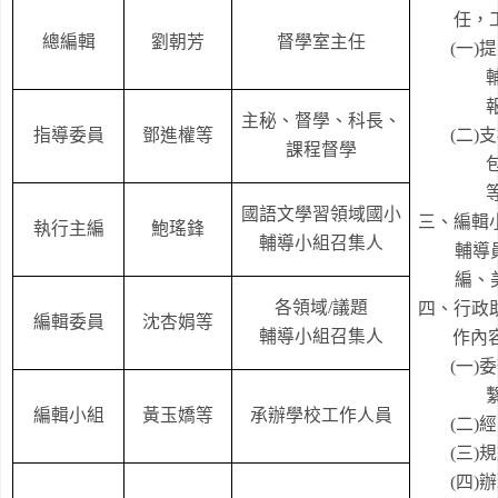
任，
總編輯
劉朝芳
督學室主任
(
一
)
提
主秘、督學、科長、
指導委員
鄧進權
等
(
二
)
支
課程督學
國語文學習領域國小
三、編輯
執行主編
鮑瑤鋒
輔導小組召集人
輔導
編、
各領域
/
議題
四、行政
編輯委員
沈杏娟等
輔導小組召集人
作內
(
一
)
委
編輯小組
黃玉嬌等
承辦學校工作人員
(
二
)
經
(
三
)
規
(
四
)
辦