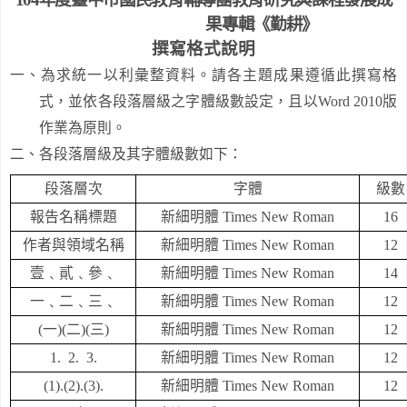
果專輯《勤耕》
撰寫格式說明
一、為求統一以利彙整資料。請各主題成果遵循此撰寫格
式，並依各段落層級之字體級數設定，且以
Word 2010
版
作業為原則。
二、各段落層級及其字體級數如下：
段落層次
字體
級數
報告名稱標題
新細明體
Times New Roman
16
作者與領域名稱
新細明體
Times New Roman
12
壹﹑貳﹑參﹑
新細明體
Times New Roman
14
一﹑二﹑三﹑
新細明體
Times New Roman
12
(
一
)(
二
)(
三
)
新細明體
Times New Roman
12
1. 2. 3
.
新細明體
Times New Roman
12
(1).(2).(3).
新細明體
Times New Roman
12