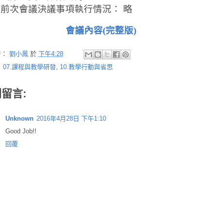
、前次會議決議事項執行情況
：
略
會議內容(完整版)
者：
劉小鳳
於
下午4:28
：
07.課程與教學研發
,
10.教學行動與省思
則留言:
Unknown
2016年4月28日 下午1:10
Good Job!!
回覆