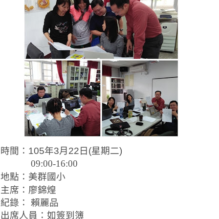
、時間：
105
年
3
月
22
日
(
星期二
)
:00-16:00
、地點：美群
國小
、主席：廖錦煌
紀錄： 賴麗品
、出席人員：如簽到簿