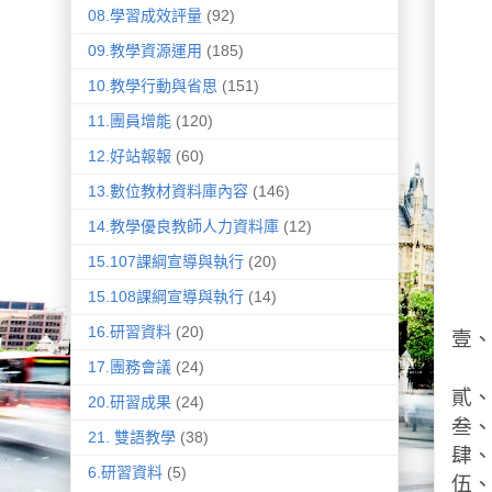
08.學習成效評量
(92)
09.教學資源運用
(185)
10.教學行動與省思
(151)
11.團員增能
(120)
12.好站報報
(60)
13.數位教材資料庫內容
(146)
14.教學優良教師人力資料庫
(12)
15.107課綱宣導與執行
(20)
15.108課綱宣導與執行
(14)
16.研習資料
(20)
壹
09
17.團務會議
(24)
貳
20.研習成果
(24)
叁
21. 雙語教學
(38)
肆、
6.研習資料
(5)
伍