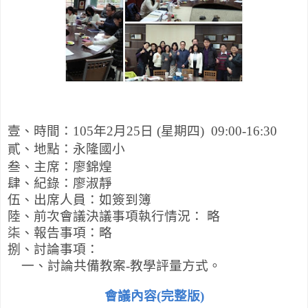
壹、時間：
105
年
2
月
25
日
(
星期四
) 09:00-16:30
貳、地點：永隆國小
叁、主席：廖錦煌
肆、紀錄：廖淑靜
伍、出席人員：如簽到簿
陸、前次會議決議事項執行情況
：
略
柒、報告事項
：
略
捌、討論事項
：
一、討論共備教案
-
教學評量方式。
會議內容(完整版)