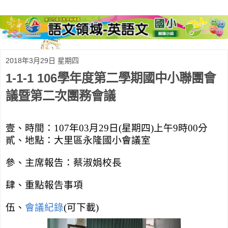
2018年3月29日 星期四
1-1-1 106學年度第二學期國中小聯團會
議暨第二次團務會議
壹、時間：
107
年
03
月
29
日
(
星期四
)
上午
9
時
00
分
貳、地點：大里區永隆國小會議室
參、主席報告：蔡淑娟校長
肆、重點報告事項
伍、
會議紀錄
(
可下載
)