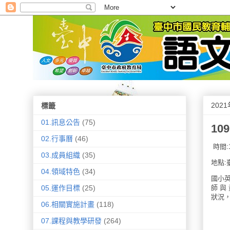
202
標籤
01.訊息公告
(75)
10
02.行事曆
(46)
時間:11
03.成員組織
(35)
地點:
04.領域特色
(34)
國小
師 與
05.運作目標
(25)
狀況
06.相關實施計畫
(118)
07.課程與教學研發
(264)