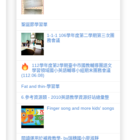
聖誕節學習單
1-1-1 106學年度第二學期第三次團
務會議
112學年度第2學期臺中市國教輔導團語文
學習領域國小英語輔導小組期末團務會議
(112.06.08)
Fat and thin-學習單
6.參考資源類 - 2010英語教學資源好站總彙整
Finger song and more kids' songs
閱讀運用於補救教學- by瑞穗國小廖淑靜