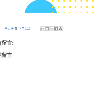
者：
李旻珊
於
下午3:18
有留言:
貼留言