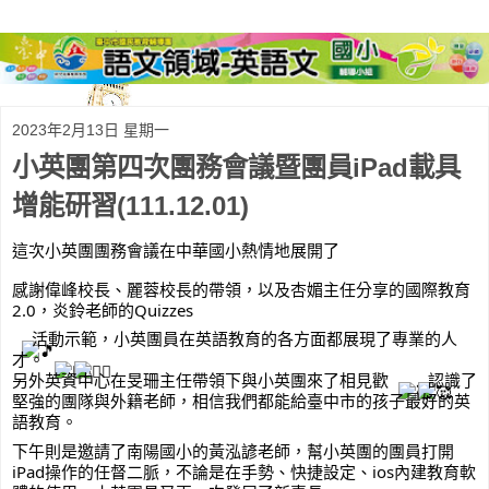
2023年2月13日 星期一
小英團第四次團務會議暨團員iPad載具
增能研習(111.12.01)
這次小英團團務會議在中華國小熱情地展開了
感謝偉峰校長、麗蓉校長的帶領，以及杏媚主任分享的國際教育
2.0，
炎鈴老師的Quizzes
活動示範，小英團員在英語教育的各方面都展現了專業的人
才。
另外英資中心在旻珊主任帶領下與小英團來了相見歡
認識了
堅強的團隊與外籍老師，相信我們都能給臺中市的孩子最好的英
語教育。
下午則是邀請了南陽國小的黃泓諺老師，幫小英團的團員打開
iPad操作的任督二脈，不論是在手勢、快捷設定、ios內建教育軟