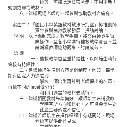
師等，可將此想法帶著走，不用重新再
規劃或尋找教材。
八、建議現場老師可一起參與協助教材之編寫。
案由二：「
國民小學英語教材教法研究室
」擬推動師
資生參與補救教學發展，提請討論。
說 明：以上編制完成之教學手冊，將交由師資生實
際操作，至各小學進行補救教學實習。並
請輔導教師協助觀察、討論成效。
決 議：
一、補救教學首至重持續性，以師培生執行
會較有持續性。
二、建議師培生這個方案是個制度，例如：每學
期有固定人力進駐到
學校，師培生再針對老師提出的名單，
再依不同的
level
做分配
和利用適當的教材去執行。
三、建議相關教材先準備好，讓師培生在補救教
學時有所方向和信心，才可避免學生對
此產生疑惑或不信任。
四、建議若師培生在操作過程中有疑問時，現場
老師可提供此意見或
當輔導老師。