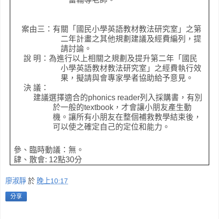
案由三：有關「
國民小學英語教材教法研究室
」之第
二年計畫之其他規劃建議及經費編列，提
請討論。
說 明：為進行以上相關之規劃及提升第二年「國民
小學英語教材教法研究室」之經費執行效
果，擬請與會專家學者協助給予意見。
決 議：
建議選擇適合的
phonics reader
列入採購書，有別
於一般的
textbook
，才會讓小朋友產生動
機。讓所有小朋友在整個補救教學結束後，
可以使之確定自己的定位和能力。
參、臨時動議：無。
肆、散會
: 12
點
3
0
分
廖淑靜
於
晚上10:17
分享