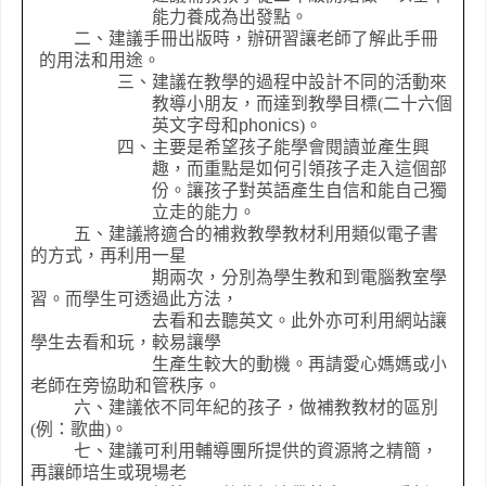
能力養成為出發點。
二、建議手冊出版時，辦研習讓老師了解此手冊
的用法和用途。
三、建議在教學的過程中設計不同的活動來
教導小朋友，而達到教學目標
(
二十六個
英文字母和
phonics
)
。
四、主要是希望孩子能學會閱讀並產生興
趣，而重點是如何引領孩子走入這個部
份。讓孩子對英語產生自信和能自己獨
立走的能力。
五、建議將適合的補救教學教材利用類似電子書
的方式，再利用一星
期兩次，分別為學生教和到電腦教室學
習。而學生可透過此方法，
去看和去聽英文。此外亦可利用網站讓
學生去看和玩，較易讓學
生產生較大的動機。再請愛心媽媽或小
老師在旁協助和管秩序。
六、建議依不同年紀的孩子，做補教教材的區別
(
例：歌曲
)
。
七、建議可利用輔導團所提供的資源將之精簡，
再讓師培生或現場老