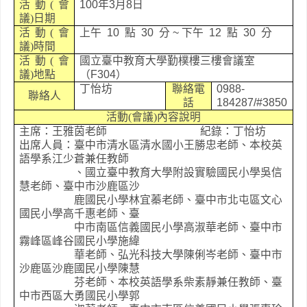
活動
(
會
100
年
3
月
8
日
議
)
日期
活動
(
會
上午
10
點
30
分
~
下午
12
點
30
分
議
)
時間
活動
(
會
國立臺中教育大學勤樸樓三樓會議室
議
)
地點
（
F304
）
丁怡坊
聯絡電
0988-
聯絡人
話
184287/#3850
活動
(
會議
)
內容說明
主席：
王雅茵
老師
紀錄：丁怡坊
出席人員：臺中市清水區
清水國小王勝忠老師、
本校英
語學系江少蒼兼任教師
、國立臺中教育大學附設實驗國民小學吳信
慧老師、臺中市沙鹿區沙
鹿國民小學林宜蓁老師、臺中市北屯區文心
國民小學高千惠老師、臺
中市南區信義國民小學高淑華老師、臺中市
霧峰區峰谷國民小學施緯
華老師、弘光科技大學陳俐岑老師、臺中市
沙鹿區沙鹿國民小學陳慧
芬老師、本校英語學系柴素靜兼任教師、臺
中市西區大勇國民小學郭