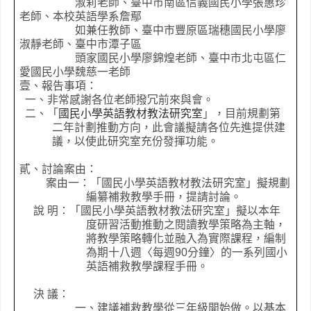
淑莉老師、臺中市南區信義國民小學張惠珍
老師、本校英語學系詹鄢
如兼任教師、臺中市豐原區瑞穗國民小學廖
淑靜老師、臺中市潭子區
頭家國民小學廖錦煌老師、臺中市北屯區仁
愛國民小學魏慈一老師
壹、報告事項：
一、非常感謝各位老師撥冗前來與會。
二、「
國民小學英語教材教法研究室
」，目前規劃第
二年計劃推動方向，此會議擬請各位先進提供建
議，以使此研究室充份發揮功能。
貳、討論案由：
案由一：「
國民小學英語教材教法研究室
」擬規劃
編纂補救教學手冊，提請討論。
說 明：「
國民小學英語教材教法研究室
」擬以本年
度研習活動推動之閱讀
教學策略為主軸，
將教學策略轉化並融入為實際課程，編制
為期十八週〈每週
90
分鐘〉的一系列國小
英
語補救教學課程手冊。
決 議：
一、建議補救教學從三年級開始做。以基本