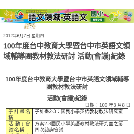
2012年6月7日 星期四
100年度台中教育大學暨台中市英語文領
域輔導團教材教法研討 活動(會議)紀錄
100
年度台中教育大學暨台中市英語文領域輔導
團教材教法研討
活動
(
會議
)
紀錄
日期：
100
年
3
月
8
日
子計畫名
子計畫
2-3
：國民小學英語教材教法研究室
稱
活動
(
會
方案
2-3
國民小學英語教材教法研究室之第
議
)
名稱
四次諮詢會議