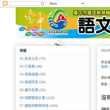
201
標籤
01.訊息公告
(75)
學習
02.行事曆
(46)
每週
03.成員組織
(35)
張貼
04.領域特色
(34)
標籤
05.運作目標
(25)
沒
06.相關實施計畫
(118)
07.課程與教學研發
(264)