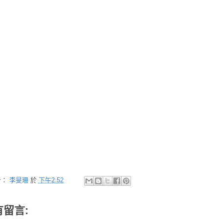
者：
李旻珊
於
下午2:52
有留言: