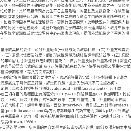
反應，除去閱讀性困難的問題後，經調查後發現此生為外籍配偶之子，父親平
忙於家計，其印尼籍母親為此生平日主要及唯一的互動及交談對象，在缺乏語
的刺激如及國語及台語，導致此生對於學校的互動產生由語言隔閡所帶來的困
，如看不懂國字而無法理解題意，更遑論回答問題。此種狀況在外籍配偶人數
增的情況下著這種現象，隨著外籍配偶之子的年紀漸漸達到學齡，教育單位應
在學校李資源班或是增設學習中心來因應此現象，提供外籍配偶之子學習的機
。
評量應該具備的要件，茲分評量範圍
一
應該配合教學目標、
二
評量方式需要
(
)
(
)
化、
三
須講求信度及效度、
四
形成性評量及總結性評量應該並重、
五
應配
(
)
(
)
(
)
生的年齡層
六
評量
應以
老師的評量為主，自我評量及同儕評量為輔
七
評量
(
)
(
)
表達應重於語言形式的正確
及
八
評量的結果目的在了解學習困難及學生進步情
(
)
非獲得學期成績，等八方面來說明：
在開始討論評量應具備的要件之前，應討論評量的定義，但在對評量下定義之
我們應該先了解什麼是評鑑、評量與測驗，並需先分辨其不同之處為何。
的定
義：
葉錫南
教授對於
”
評鑑
(evaluation)
、評量
(assessment)
、 及測驗
ng)
三項在目的及範圍上有所區分
(2001, p42)
。測驗範圍最小，也最明確，其試
有最「正確」及最「明確」的答案如段考、定期評量或月考。評量的範圍較廣，
的方式也較多元，評量利用測驗，面談
(interview)
、實作或工作計畫
(project)
評量
(portfolio assessment)
等方式來診斷學生的語言能力
(2001, p43)
。評鑑層
三者中屬最高，是用一種
”
有系統地蒐集相關資料以改善課程、評估其成效、了
的態度
(Brown, 1989)
。
在英語的學習中，所評量的內容如學生的知識及語言的運用應該以課程綱要中