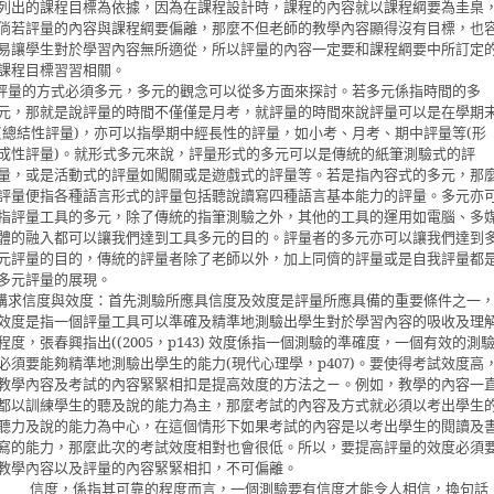
列出的課程目標為依據，因為在課程設計時，課程的內容就以課程綱要為圭臬
倘若評量的內容與課程綱要偏離，那麼不但老師的教學內容顯得沒有目標，也
易讓學生對於學習內容無所適從，所以評量的內容一定要和課程綱要中所訂定
課程目標習習相關。
評量的方式必須多元，多元的觀念可以從多方面來探討。若多元係指時間的多
元，那就是說評量的時間不僅僅是月考，就評量的時間來說評量可以是在學期
(
總結性評量
)
，亦可以指學期中經長性的評量，如小考、月考、期中評量等
(
形
成性評量
)
。就形式多元來說，評量形式的多元可以是傳統的紙筆測驗式的評
量，或是活動式的評量如闖關或是遊戲式的評量等。若是指內容式的多元，那
評量便指各種語言形式的評量包括聽說讀寫四種語言基本能力的評量。多元亦
指評量工具的多元，除了傳統的指筆測驗之外，其他的工具的運用如電腦、多
體的融入都可以讓我們達到工具多元的目的。評量者的多元亦可以讓我們達到
元評量的目的，傳統的評量者除了老師以外，加上同儕的評量或是自我評量都
多元評量的展現。
講求信度與效度：首先測驗所應具信度及效度是評量所應具備的重要條件之一
效度是指一個評量工具可以準確及精準地測驗出學生對於學習內容的吸收及理
程度，張春興指出
((2005
，
p143)
效度係指一個測驗的準確度，一個有效的測
必須要能夠精準地測驗出學生的能力
(
現代心理學，
p407)
。要使得考試效度高
教學內容及考試的內容緊緊相扣是提高效度的方法之ㄧ。例如，教學的內容一
都以訓練學生的聽及說的能力為主，那麼考試的內容及方式就必須以考出學生
聽力及說的能力為中心，在這個情形下如果考試的內容是以考出學生的閱讀及
寫的能力，那麼此次的考試效度相對也會很低。所以，要提高評量的效度必須
教學內容以及評量的內容緊緊相扣，不可偏離。
信度，係指其可靠的程度而言，一個測驗要有信度才能令人相信，換句話