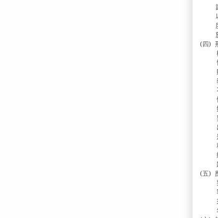
(四)
(五)