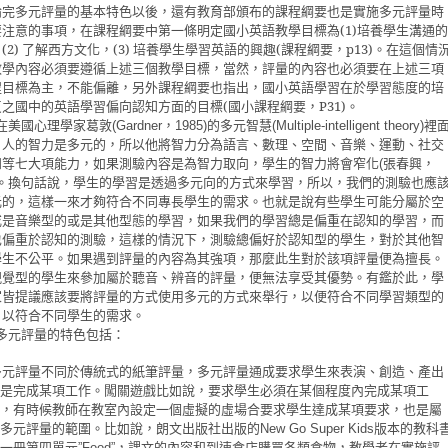
論完多元評量的基本特色以後，還有教育部頒布的課程綱要也是實施多元評量時
要注意的事項，在課程綱要中第一條明定國小英語教學目標為
(1)
培養學生溝通的
，
(2)
了解西方文化，
(3)
培養學生學習英語的興趣
(
課程綱要，
p13)
。在這個情
教學內容必須要遵循上述三個教學目標，當然，評量的內容也必須要在上述三項
程目標為主，不能偏離，另外課程綱要也指出，國小英語學習在於學習態度的培
反之國中的英語學習偏向認知方面的目標
(
國小課程綱要，
P31)
。
在美國心理學家葛敦
，
的多元智慧
裡
(Gardner
1985)
(Multiple-intelligent theory)
，人的智力是多元的，所以他將智力分為語言、數理、空間、音樂、運動、社交
知等七大項能力，如果測驗內容是為智力取向，學生的智力將會窄化
張春興，
(
。換句話說，學生的學習是透過多元向的方式來學習，所以，我們的測驗也應
元的，這樣一來才夠符合不同專長學生的需求。也就是說有些學生可能分屬於空
或是音樂型的或是其他型態的學習，如果我們的學習總是偏重在認知的學習，而
也偏重於認知的測驗，這樣的情況下，測驗總偏好於認知型的學生，對於其他智
學生不公平。如果遇到評量的內容為其強項，那麼此生對於該項評量便為擅長。
視覺型的學生來參加屬於聽音、辨音的評量，便無法享受其優勢。有鑑於此，學
家皆提議應該要將評量的方式使用多元的方式來舉行，以便符合不同學習類型的
，以符合不同學生的需求。
多元評量的特色包
括：
多元評量不同於傳統式的紙筆評量，多元評量通成要求學生來表演、創造、產出
是完成某項工作。闖關遊戲比如說，要求學生必須在某個程度內完成某項工
，有時候教師在教室內設定一個虛擬的虛場合要求學生達成某項要求，也是屬
多元評量的範圍。比如說，朗文出版社出版的
版本的教科
New Go Super Kids
一冊第四單元
，課文的內容和到速食店購買各類食物，教學者在實施評
”Food”