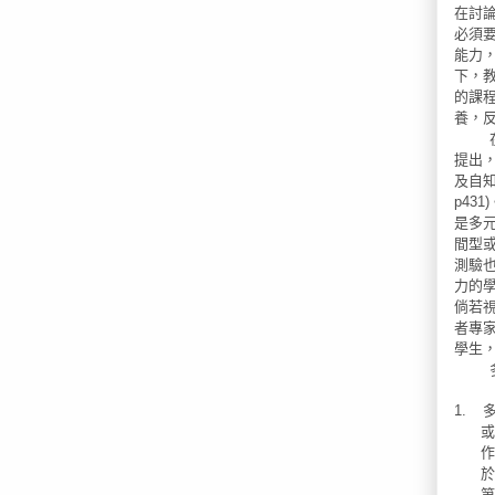
在討
必須
能力
下，
的課
養，
提出
及自
p431)
是多
間型
測驗
力的
倘若
者專
學生
1.
或
作
於
第