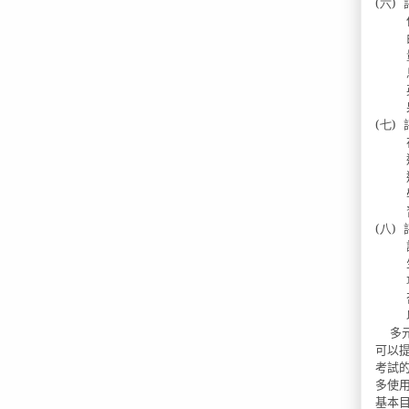
(六)
(七)
(八)
多
可以
考試
多使
基本