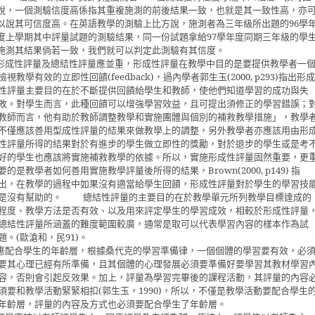
說，一個測驗信度高係指其重複施測的前後結果一致，也就是其一致性高，亦
以說其可信度高。在英語教學的測驗上比方說，施測者為三年級所出題的
96
學
度上學期其中評量試題的測驗結果，同一份試題拿給
97
學年度同期三年級的學
施測其結果倘若一致，我們就可以判定此測驗有其信度。
形成性評量及總結性評量應並重，形成性評量在教學中目的是要提供教學者一
檢視教學有效的立即性回饋
(feedback)
，過內學者郭生玉
(2000, p293)
指出
形成
性評量主要目的在於不斷提供回饋給學生和教師，使他們知道學習的成功與失
敗。對學生而言，此種回饋可以增強學習效益，且可提出須修正的學
習錯誤；
，教學
教師而言，他有助於教師調整教學和實施團體與個別的補救教學措施」
不僅應該善用型成性評量的結果來做教學上的調整，另外教學者亦應該用由形
性評量所得的結果對於有進步的學生做立即性的獎勵，對於退步的學生或是考
好的學生也應該將實施補救教學的依據。所以，實施形成性評量固然重要，更
要的是教學者如何善用實施教學評量後所得的結果，
Brown(2000, p149)
指
出，在教學的過程中如果沒有適當給學生回饋，形成性評量對於學生的學習技
是沒有幫助的。
總結性評量的主要目的在於教學單元所列教學目標達成的
程度、教學方法是否有效、以及用來評定學生的學習成效，相較於形成性評量
總結性評量所涵蓋的難度範圍較廣，通常是取可以代表學習內容的樣本作為試
題。
(
歐滄和，民
91)
。
應配合學生的年齡層，根據桑代克的學習準備律，一個個體的學習要有效，必
要其心理已經有所準備，且其個體的心理發展必須要準備好要學習其教材學習
容，否則會引起反效果。加上，評量為學習完畢後的課程活
動，其評量的內容
須要和教學活動緊緊相扣
(
郭生玉，
1990)
，所以，不僅是教學活動要配合學生
年齡層，評量的內容及方式也必須要配合學生了年齡層。