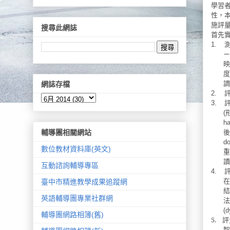
學習
性，
施評
搜尋此網誌
首先
1.
ㄧ
映
度
調
網誌存檔
2.
3.
(
ha
後
輔導團相關網站
do
數位教材資料庫(英文)
重
讀
互動諮詢輔導專區
4.
在
臺中市精進教學成果追蹤網
結
英語輔導團專業社群網
法
(d
輔導團網路相簿(舊)
5.
評
智