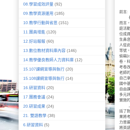
08.學習成效評量
(92)
前言
:
09.教學資源運用
(185)
而言
10.教學行動與省思
(151)
庭活
11.團員增能
(120)
位成
生鼻
12.好站報報
(60)
人從
等號
13.數位教材資料庫內容
(146)
偷竊
(c
14.教學優良教師人力資料庫
(12)
卷，
考卷
15.107課綱宣導與執行
(20)
老師
自己
15.108課綱宣導與執行
(14)
國中
16.研習資料
(20)
自由
多元
17.團務會議
(24)
實施
20.研習成果
(24)
括了
21. 雙語教學
(38)
果將
力普
6.研習資料
(5)
將英