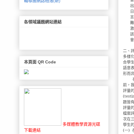
輔導團網路相簿(新)
出
日
言
各領域議題網站連結
難
激
該
會
二、
多樣
合學
本頁面 QR Code
語意
形而
前，
評量
(testi
題皆
評量
檔案
次在
學生
多媒體教學資源光碟
(一)
下載連結