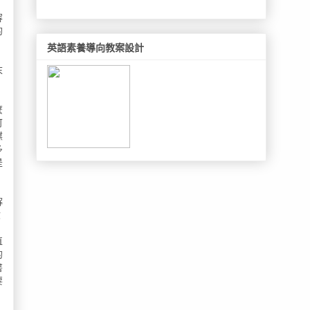
，
容
的
英語素養導向教案設計
末
麼
可
媒
多
是
，
解
驗
，
直
的
書
要