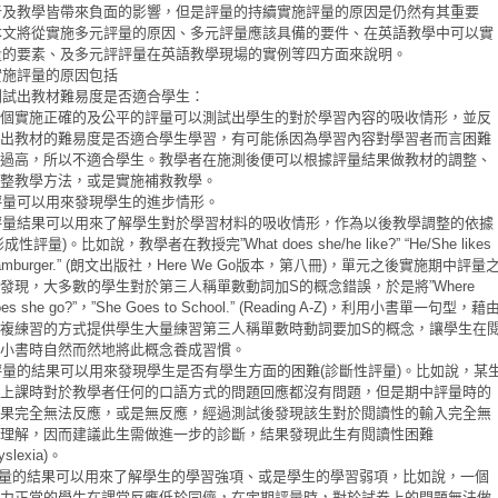
者及教學皆帶來負面的影響，但是評量的持續實施評量的原因是仍然有其重要
本文將從實施多元評量的原因、多元評量應該具備的要件、在英語教學中可以實
量的要素
、及多元評評量在英語教學現場的實例等四方面來說明。
實施評量的原因包括
測試出教材難易度是否適合學生：
個實施正確的及公平的評量可以測試出學生的對於學習內容的吸收情形，並反
出教材的難易度是否適合學生學習，有可能係因為學習內容對學習者而言困難
過高，所以不適合學生。教學者在施測後便可以根據評量結果做教材的調整、
整教學方法，或是實施補救教學。
評量可以用來發現學生的進步情形。
評量結果可以用來了解學生對於學習材料的吸收情形，作為以後教學調整的依據
形成性評量
。比如說，教學者在教授完
)
”What does she/he like?” “He/She likes
朗文出版社，
版本，第八冊
，單元之後實施期中評量
mburger.” (
Here We Go
)
發現，大多數的學生對於第三人稱單數動詞加
的概念錯誤，於是將
S
”Where
，
，利用小書單一句型，藉
es she go?”
”She Goes to School.” (Reading A-Z)
複練習的方式提供學生大量練習第三人稱單數時動詞要加
的概念，讓學生在
S
小書時自然而然地將此概念養成習慣。
評量的結果可以用來發現學生是否有學生方面的困難
診斷性評量
。比如說，某
(
)
上課時對於教學者任何的口語方式的問題回應都沒有問題，但是期中評量時的
果完全無法反應，或是無反應，經過測試後發現該生對於閱讀性的輸入完全無
理解，因而建議此生需做進一步的診斷，結果發現此生有閱讀性困難
。
yslexia)
量的結果可以用來了解學生的學習強項、或是學生的學習弱項，比如說，一個
力正常的學生在課堂反應低於同儕，在定期評量時，對於試卷上的問題無法做