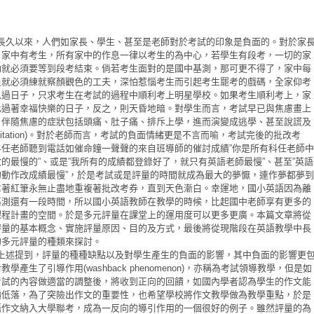
長久以來，人們如家長、學生、甚至是老師對於考試的印象是負面的。對於家
，家中有考生，所有家中的作息一律以考生的為中心，若學生有段考，一切的家
動就必須要等到段考結束。倘若考生面對的是國中基測，那可更不得了，家中每
員就必須練就察顏觀色的工夫，深怕惹惱考生而引起考生罷考的戲碼，全家仰考
息過日子，只求考生在考試的過程中順利考上明星學校。如果考生順利考上，家
此過著幸福快樂的日子，反之，則天昏地暗。對學生而言，考試早已與焦慮畫上
，伴隨焦慮的症狀包括頭痛、肚子痛、排斥上學，進而演變成逃學、甚至說謊及
。對於老師而言，考試的負面情緒更是不言而喻，考試完後的批改考
itation)
科
任
老師聽到電話如催命鐘一聲聲的來自班導師的催討成績
你是所有科
任
老師中
”
改的最慢的
、或是
我所有的成績都登錄好了，就只有英語老師最慢
、甚至
英語
”
”
”
”
的動作改成績最慢
，於是考試或是評量的時間就成為最大的夢懨，連作夢都夢到
”
拿著紅筆永無止盡地重複著批改考券，直到天色漸白。幸運地，國小英語因為離
基測還有一段時間，所以國小英語教師在教學的時候，比起
國中
老師享有更多的
課程計畫的空間。於是多元評量在課堂上的運用度可以更多更廣。本篇文章將從
評量的基本概念、實施評量原因、目的及方式，最後將從現階段在英語教學中長
的多元評量的種類來探討。
上述提到，評量的種種缺點以及對學生產生的負面的影響，其中負面的影響更
對教學產生了引導作用
，亦稱為考試領導教學，但是如
(washback phenomenon)
考試的內容做適當的調整後，將收到正向的回饋，如國內學者認為學生的作文能
遍低落，為了突險出作文的重要性，也希望學校將作文教學做為教學重點，於是
語作文納入大學聯考，成為一反向的導引作用的一個很好的例子。雖然評量的為