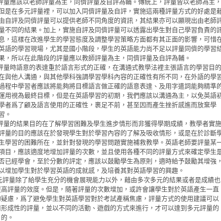
評量
應該以
老師評量為主，同儕評量及自評為輔。傳統上，評量皆以老師為主
但是在多元評量裡，可以加入同儕評量及自評，實施這兩種評量方式的好處是
由自評及同儕評量可以提供老師不同角度的資訊，其結果亦可以顯現出由老師
量不同的結果。加上，實施自評及同儕評量可以透露出學生對自己學習負責的
息，這樣在改進學生的學習態度及調整學習策略方面都有其正面的影響，可惜
英語的學習現場，尤其是國小階段，學生的英語能力尚不足以評量同儕的學習
果，所以在此階段的評量應以教師評量為主，同儕評量及自評為輔。
評量時語意的表達重於語言形式的正確，在溝通式教學法裡主張語言的學習目
在與他人溝通，與其他學科強調學習學科內容的正確性有所不同，在外語的學
過程中學習者應該將能夠將目標語言做正確的語意表達、及用字遣詞能夠精準
運用視為最終目標，但是在英語學習的初期，我們應該以溝通為主，以免英語
學者爲了顧及語言使用的正確性，裹足不前，甚至因而產生挫折感進而放棄學
習。
評量的結果目的在了解學習困難及學生進步情形而非獲得學期成績，教學者實
評量的目的應該在於發現學生對於學習內容的了解及吸收情形，或是在於診斷
生學習的困難所在，並針對發現的學習問題實施補救教學。英語老師要評量某
項目，應該適度地增加評量的次數，並且使用各種不同的評量方式來確定學生
否已經學會，至於分數的評定，應該以鼓勵學生為原則，適時給予鼓勵其增強
以增加學生對於學習英語的成就感，及培養其對英語學習的興趣。
元評量除了給學生充分的機會展現能力以外，藉由多次多元的結果或者是成績也
提高評量的效度。但是，隨著評量的次數增加，或許會讓學生對於英語產生一直
的疑慮，爲了避免學生對英語學習對於考試產稱焦慮，評量方式的使用建議可以
用形成性的評量，並以不同的活動、遊戲的方式來進行，才可以達到多元評量的
目的。