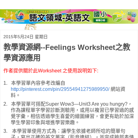
2015年5月24日 星期日
教學資源網--Feelings Worksheet之教
學資源應用
作者提供關於此Worksheet 之使用說明如下:
1.
本學習單內容參考改編自
http://pinterest.com/pin/29554941275989950/
網站資
料。
2.
本學習單可搭配
Super Wow3—Unit3 Are you hungry?
，
作為課程單字學習診斷測驗用，或用以複習已學習過的感
覺字彙，相信透過學生喜愛的繪圖練習，會更有助於加深
學生學習印象與增進學習樂趣。
3.
本學習單使用方式為：讓學生依據老師所唸的簡單句
子，寫出正確的英文單字（形音連結），並完成臉部表情