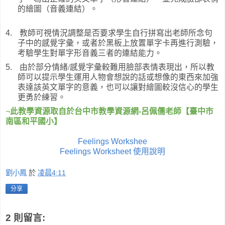
的繪圖（音義連結）。
4.
教師可視情況調整是否要求學生自行拼寫出老師所念句
子中的感覺字彙，或者於黑板上放置單字卡再進行測驗，
考驗學生對單字形音義三者的連結能力。
5.
由於部分情緒
/
感覺字彙較難用臉部表情表現出，所以教
師可以提示學生運用人物會想說的話或想像的東西來加強
表達該英文單字的意義，也可以讓對繪圖較沒信心的學生
更勇於練習。
¬
此教學資源取自於台中市教學資源網
-
呂佩儒老師【臺中市
南區和平國小】
Feelings Workshee
Feelings Worksheet 使用說明
劉小鳳
於
凌晨4:11
分享
2 則留言: