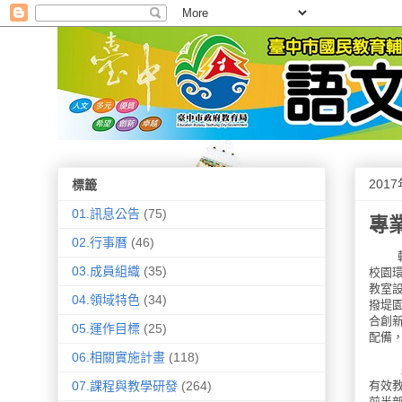
201
標籤
01.訊息公告
(75)
專
02.行事曆
(46)
輔導
03.成員組織
(35)
校園
教室
04.領域特色
(34)
撥堤園
合創
05.運作目標
(25)
配備
06.相關實施計畫
(118)
夥伴
有效
07.課程與教學研發
(264)
前半部