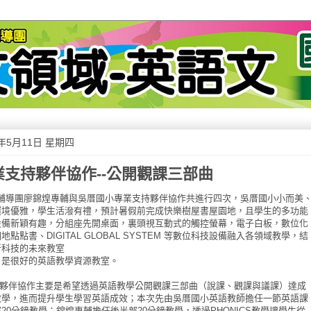
7年5月11日 星期四
業支持夥伴協作--公開觀課三部曲
團廖錦煌專輔與吳厝國小專業支持夥伴協作共進行四次，吳厝國小小而美
環境優雅，學生活潑有禮，預計暑假前完成快樂樹屋書屋園地，且學生的多功能
設備新穎有趣，分組座先開桌面，裏頭視互動式的觸控螢幕，電子白板，數位化
地點點書、DIGITAL GLOBAL SYSTEM 等數位科技設備融入各領域教學，結
新科技的未來教室
，是很好的英語教學資源教室。
協作主要是希望透過英語教學公開觀課三部曲（說課、觀課與議課）達成
教學，進而提升學生學習英語成效；本次先由吳厝國小英語教師擔任一節英語課
20分鐘教學；錦煌專輔擔任後半部20分鐘教學，透過PHONICS教學讓學生從