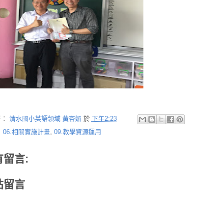
者：
清水國小英語領域 黃杏媚
於
下午2:23
：
06.相關實施計畫
,
09.教學資源運用
有留言:
貼留言