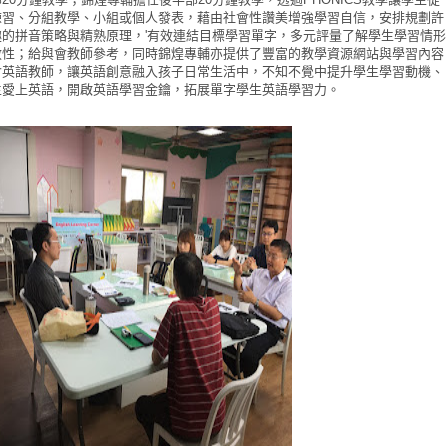
練習、分組教學、小組或個人發表，藉由社會性讚美增強學習自信，安排規劃許
趣的拼音策略與精熟原理，'有效連結目標學習單字，多元評量了解學生學習情形
效性；給與會教師參考，同時錦煌專輔亦提供了豐富的教學資源網站與學習內容
會英語教師，讓英語創意融入孩子日常生活中，不知不覺中提升學生學習動機、
生愛上英語，開啟英語學習金鑰，拓展單字學生英語學習力。