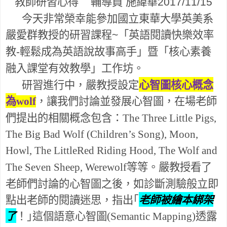
教師研習心得
輔導員
施緯華
2017/11/15
今天非常榮幸能參加國立東華大學英美系
嚴愛群教授的研習課程
「英語閱讀快樂效率
~
教
輕鬆成為英語說故事高手」暨「核心素養
-
融入課堂有效教學」工作坊。
研習進行中，嚴教授設定
心智圖核心概念
為
，讓我們討論並發展心智圖，在場老師
wolf
們提出的相關概念包含：
The Three Little Pigs,
The Big Bad Wolf (Children’s Song), Moon,
Howl, The LittleRed Riding Hood, The Wolf and
等等。嚴教授看了
The Seven Sheep, Werewolf
老師們討論的心智圖之後，如診斷測驗般立即
點出老師的閱讀迷思，指出｢
老師被繪本綁架
了
！｣這個語意心智圖
透露
(Semantic Mapping)