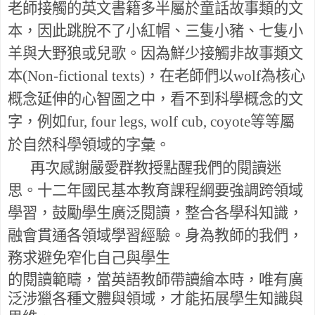
老師接觸的英文書籍多半屬於童話故事類的文
本，因此跳脫不了小紅帽、三隻小豬、七隻小
羊與大野狼或兒歌。因為鮮少接觸非故事類文
本
，在老師們以
為核心
(Non-fictional texts)
wolf
概念延伸的心智圖之中，看不到科學概念的文
字，例如
等等屬
fur, four legs, wolf cub, coyote
於自然科學領域的字彙。
再次感謝嚴愛群教授點醒我們的閱讀迷
思。十二年國民基本教育課程綱要強調跨領域
學習，鼓勵學生廣泛閱讀，整合各學科知識，
融會貫通各領域學習經驗。身為教師的我們，
務求避免窄化自己與學生
的閱讀範疇，當英語教師帶讀繪本時，唯有廣
泛涉獵各種文體與領域，才能拓展學生知識與