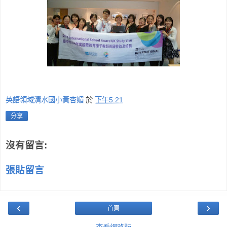
英語領域清水國小黃杏媚
於
下午5:21
分享
沒有留言:
張貼留言
‹
›
首頁