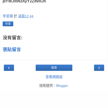
jliYWJmNzAyY2ZiNmJh
李旻珊
於
凌晨12:44
分享
沒有留言:
張貼留言
‹
›
首頁
查看網路版
技術提供：
Blogger
.