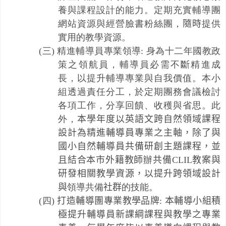
養與課程設計的能力。定期充實輔導團
網站資源與經營臉書粉絲團，
隨時
提供
實用的教學資源。
(三) 精進輔導員專業領導: 身為十二年國教政
策之領航員，輔導員必需不斷精進成
長，以提升輔導專業與自我價值。本小
組透過責任分工，於定期團務會議檢討
各項工作，分享回饋、收穫與省思。此
外，
本學年度以英語文跨自然領域課程
設計為精進輔導員專業之主軸，除了與
國小自然輔導員共備研創主題課程，並
且結合本市外籍教師
辦
共備
CLIL
教案與
研發相關教學資源，以提升跨領域設計
與
領導共備
社群
的技能。
(四)
打造輔導團專業教學品牌
:
本輔導小組積
極提升輔導員新課綱課程與教學之專業