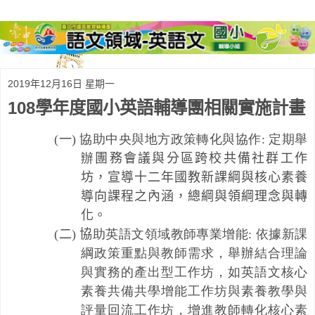
2019年12月16日 星期一
108學年度國小英語輔導團相關實施計畫
(
一
)
協助中央與地方政策轉化與協作
:
定期舉
辦
團務會議與分區跨校共備社群工作
坊，宣導十二年國教新課綱與核心素養
導向課程之內涵，總綱與領綱理念與轉
化。
(
二
)
協
助英語文領域教師專業增能: 依據新課
綱政策重點與教師需求，舉辦結合理論
與實務的產出型工作坊，如英語文核心
素養共備共學增能工作坊與素養教學與
評量回流工作坊，增進教師轉化核心素