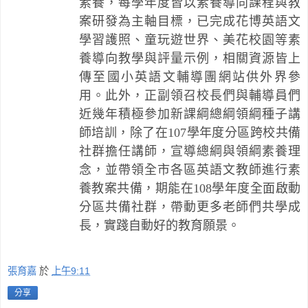
素養，每學年度皆以素養導向課程與教
案研發為主軸目標，已完成花博英語文
學習護照、童玩遊世界、美花校園等素
養導向教學與評量示例，相關資源皆上
傳至國小英語文輔導團網站供外界參
用。此外，正副領召校長們與輔導員們
近幾年積極參加新課綱總綱領綱種子講
師培訓，除了在
107
學年度分區跨校共備
社群擔任講師，宣導總綱與領綱素養理
念，並帶領全市各區英語文教師進行素
養教案共備，期能在
108
學年度全面啟動
分區共備社群，帶動更多老師們共學成
長，實踐自動好的教育願景。
張育嘉
於
上午9:11
分享