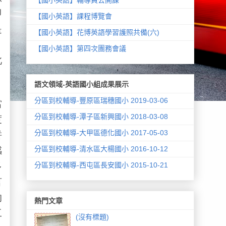
即
【國小英語】課程博覽會
是
【國小英語】花博英語學習護照共備(六)
，
【國小英語】第四次團務會議
此
語文領域-英語國小組成果展示
分區到校輔導-豐原區瑞穗國小 2019-03-06
當
分區到校輔導-潭子區新興國小 2018-03-08
度
分區到校輔導-大甲區德化國小 2017-05-03
拼
分區到校輔導-清水區大楊國小 2016-10-12
感
分區到校輔導-西屯區長安國小 2015-10-21
多
言
的
熱門文章
工
(沒有標題)