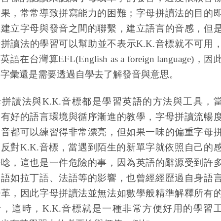
結果，常常導致拼寫能力的困難；字母拼讀法的目的
在建立字母與發音之間的聯繫，建立語言的音感，但
母拼讀法的學習可以幫助並不表示
K.K.
音標就不可用
其英語在台灣算
EFL(English as a foreign language)
，因
多字彙還是需要透過自學去了解發音與意思。
母拼讀法與
K.K.
音標都是學習英語的方法與工具，
，有好的語言環境與循序漸進的教學，字母拼讀流暢
發音都可以練習得非常漂亮，但如果一味的偏重字母
而反對
K.K.
音標，當遇到陌生的新單字就依照自己的
去唸，這也是一件危險的事，因為英語的辭源受到許
來語如拉丁語、法語等的影響，也曾經經歷過自身語
變革，因此字母拼讀法並無法如數學般精準解釋所有
音，這時，
K.K.
音標就是一種非常方便好用的學習