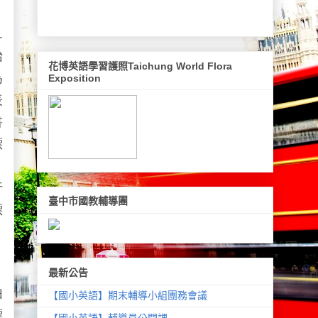
，
.
始
花博英語學習護照Taichung World Flora
為
Exposition
表
書
標
，
行
臺中市國教輔導團
標
，
最新公告
由
【國小英語】期末輔導小組團務會議
標
【國小英語】輔導員公開課