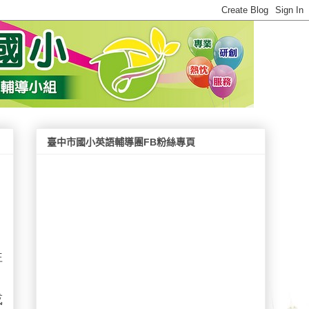
臺中市國小英語輔導團FB粉絲專頁
往
，
或