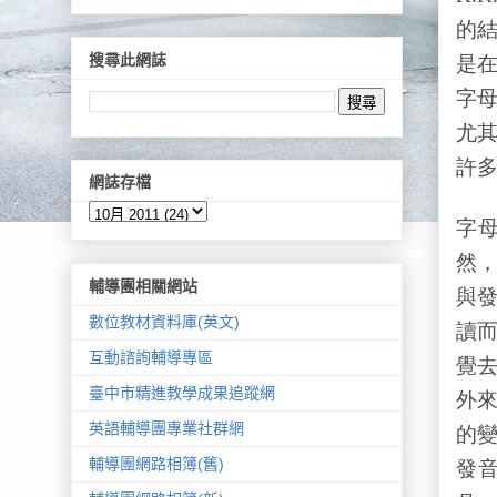
的
搜尋此網誌
是
字
尤
許
網誌存檔
字
然
輔導團相關網站
與
數位教材資料庫(英文)
讀
互動諮詢輔導專區
覺
臺中市精進教學成果追蹤網
外
英語輔導團專業社群網
的
輔導團網路相簿(舊)
發