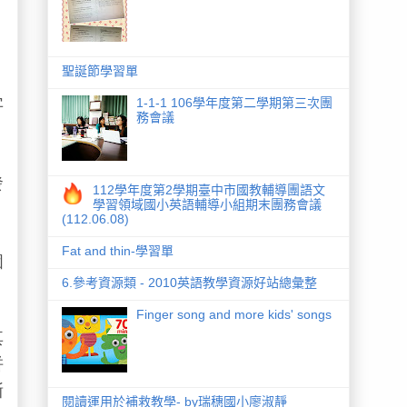
聖誕節學習單
字
1-1-1 106學年度第二學期第三次團
務會議
發
112學年度第2學期臺中市國教輔導團語文
學習領域國小英語輔導小組期末團務會議
(112.06.08)
Fat and thin-學習單
個
6.參考資源類 - 2010英語教學資源好站總彙整
Finger song and more kids' songs
其
拼
漸
閱讀運用於補救教學- by瑞穗國小廖淑靜