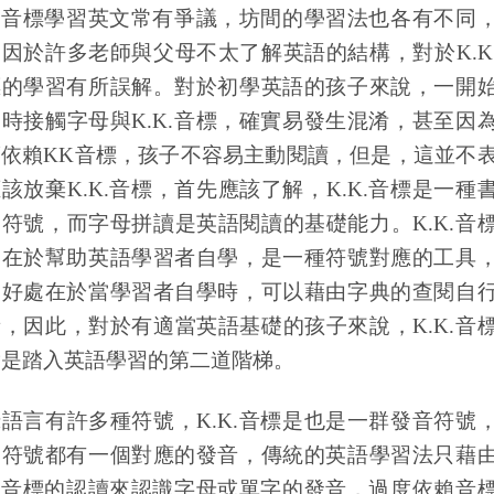
.
音標學習英文常有爭議，坊間的學習法也各有不同
歸因於許多老師與父母不太了解英語的結構，對於
K.K
標的學習有所誤解。對於初學英語的孩子來說，一開
同時接觸字母與
K.K.
音標，確實易發生混淆，甚至因
度依賴
KK
音標，孩子不容易主動閱讀，但是，這並不
應該放棄
K.K.
音標，首先應該了解，
K.K.
音標是一種
的符號，而字母拼讀是英語閱讀的基礎能力。
K.K.
音
的在於幫助英語學習者自學，是一種符號對應的工具
的好處在於當學習者自學時，可以藉由字典的查閱自
音，因此，對於有適當英語基礎的孩子來說，
K.K.
音
實是踏入英語學習的第二道階梯。
錄語言有許多種符號，
K.K.
音標是也是一群發音符號
個符號都有一個對應的發音，傳統的英語學習法只藉
.
音標的認讀來認識字母或單字的發音，過度依賴音