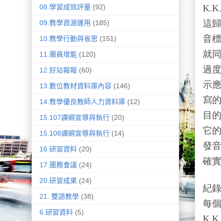
K.K
08.學習成效評量
(92)
這
09.教學資源運用
(185)
音
10.教學行動與省思
(151)
就
11.團員增能
(120)
過
12.好站報報
(60)
示
13.數位教材資料庫內容
(146)
寫
14.教學優良教師人力資料庫
(12)
目
15.107課綱宣導與執行
(20)
它
15.108課綱宣導與執行
(14)
發
16.研習資料
(20)
確
17.團務會議
(24)
20.研習成果
(24)
紀
21. 雙語教學
(38)
每
6.研習資料
(5)
K.K