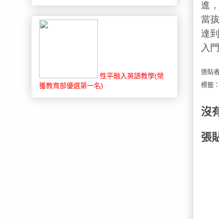
進
當
達
入
張貼
性平融入英語教學(榮
標籤
獲教育部優選第一名)
沒
張