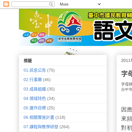
201
標籤
01.訊息公告
(75)
字
02.行事曆
(46)
字母
03.成員組織
(35)
台中
04.領域特色
(34)
05.運作目標
(25)
因
06.相關實施計畫
(118)
來
07.課程與教學研發
(264)
對