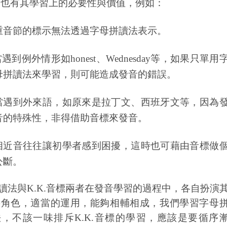
，也有其學習上的必要性與價值，例如：
重音節的標示無法透過字母拼讀法表示。
當遇到例外情形如
honest
、
Wednesday
等，如果只單用
母拼讀法來學習，則可能造成發音的錯誤。
當遇到外來語，如原來是拉丁文、西班牙文等，因為
音的特殊性，非得借助音標來發音。
相近音往往讓初學者感到困擾，這時也可藉由音標做
公斷。
讀法與
K.K.
音標兩者在發音學習的過程中，各自扮演
要角色，適當的運用，能夠相輔相成，我們學習字母
法，不該一味排斥
K.K.
音標的學習，應該是要循序