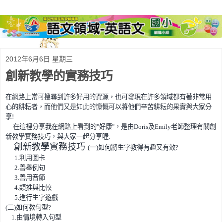
2012年6月6日 星期三
創新教學的實務技巧
在網路上常可搜尋到許多好用的資源，也可發現在許多領域都有著非常用
心的耕耘者，而他們又是如此的慷慨可以將他們辛苦耕耘的果實與大家分
享
!
在這裡分享我在網路上看到的
"
好康
"
，是由
Doris
及
Emily
老師整理有關創
新教學實務技巧，與大家一起分享喔
:
創新教學實務技巧
(
一
)
如何將生字教得有趣又有效
?
1.
利用圖卡
2.
善舉例句
3.
善用音節
4.
類推與比較
5.
進行生字遊戲
(
二
)
如何教句型
?
1.
由情境轉入句型