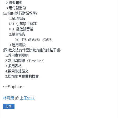
2.
練習句型
3.
用句型造句
(
三
)
如何進行對話教學
?
1.
呈現階段
（
A
）引起學生興趣
（
B
）播放錄音帶
2.
練習階段
（
A
）
T/S (B)Ss/Ss (C)S/S
3.
運用階段
(
四
)
教文法有什麼比較有趣的妙點子呢
?
1.
善用實例說明
2.
常用時間線（
Time Line
）
3.
多用表格
4.
採用歌謠韻文
5.
增加學生實做的機會
~~Sophia~
林育婕
於
上午9:27
分享