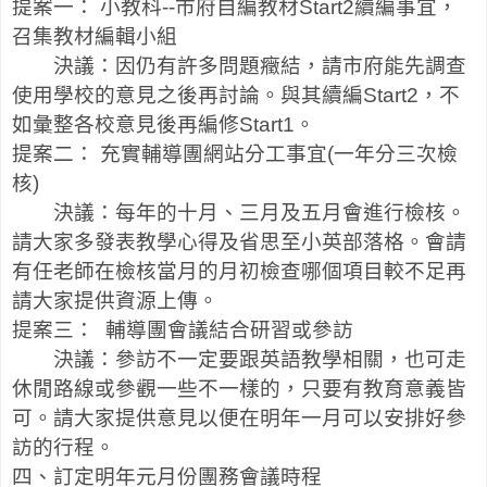
提案一：
小教科
--
市府自編教材
Start2
續編事宜，
召集教材編輯小組
決議：因仍有許多問題癥結，請市府能先調查
使用學校的意見之後再討論。與其續編
Start2
，不
如彙整各校意見後再編修
Start1
。
提案二：
充實輔導團網站分工事宜
(
一年分三次檢
核
)
決議：每年的十月、三月及五月會進行檢核。
請大家多發表教學心得及省思至小英部落格。會請
有任老師在檢核當月的月初檢查哪個項目較不足再
請大家提供資源上傳。
提案三：
輔導團會議結合研習或參訪
決議：參訪不一定要跟英語教學相關，也可走
休閒路線或參觀一些不一樣的，只要有教育意義皆
可。請大家提供意見以便在明年一月可以安排好參
訪的行程。
四、訂定明年元月份團務會議時程