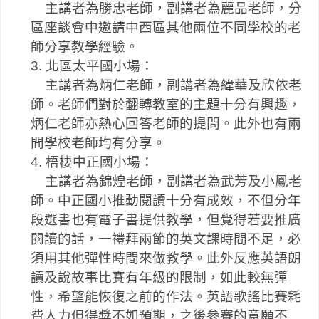
主講者為勝忠老師，副講者為麗品老師，分
區座談會中邀請中西區其他兩位不同學校的老
師分享教學經驗。
3.
北區太平國小場：
主講者為炳仁老師，副講者為緯華及欣依老
師。老師們對於翻轉教室的主題十分有興趣，
炳仁老師亦熱心回答老師的提問。此外也有兩
間學校老師均有分享。
4.
梧棲中正國小場：
主講者為錦煌老師，副講者為武芳及小鳳老
師。中正國小推動閱讀十分有成效，不但分年
段選書也有電子書提供教學，但覺得若要推廣
閱讀的話，一禮拜兩節的英文課時間不足，必
須用其他彈性時間來做教學。此外反應英語朗
讀及說故事比賽有年級的限制，如此較無彈
性，希望能恢復之前的作法。英語歌謠比賽耗
費人力但得獎不如預期，之後參賽的意願不