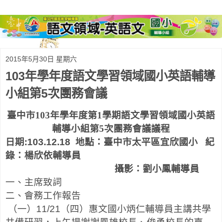
2015年5月30日 星期六
103年學年度語文學習領域國小英語輔導
小組第5次團務會議
臺中市
103
年學年度第
1
學期語文學習領域國小英語
輔導小組第
5
次團務會議
議程
日期
:103.12.18
地點：臺中市太平區宜欣國小
紀
錄：楊欣依輔導員
攝影：劉小鳳輔導員
一、主席致詞
二、會務工作報告
（一）
11/21
（四）惠文國小炳仁輔導員主講共學