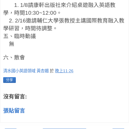
1. 1/8
請康軒出版社來介紹桌遊融入英語教
學，時間
10:30~12:00
。
2. 2/16
邀請輔仁大學張教授主講國際教育融入教
學研習，時間待調整。
五、臨時動議
無
六、散會
清水國小英語領域 黃杏媚
於
晚上11:26
分享
沒有留言:
張貼留言