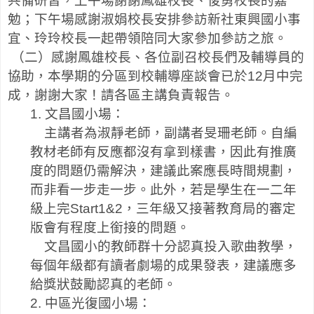
共備研習，上午場謝謝鳳雄校長、俊勇校長的嘉
勉；下午場感謝淑娟校長安排參訪新社東興國小事
宜、玲玲校長一起帶領陪同大家參加參訪之旅。
（二）感謝鳳雄校長、各位副召校長們及輔導員的
協助，本學期的分區到校輔導座談會已於
12
月中完
成，謝謝大家！請各區主講負責報告。
1.
文昌國小場：
主講者為淑靜老師，副講者旻珊老師。自編
教材老師有反應都沒有拿到樣書，因此有推廣
度的問題仍需解決，建議此案應長時間規劃，
而非看一步走一步。此外，若是學生在一二年
級上完
Start1&2
，三年級又接著教育局的審定
版會有程度上銜接的問題。
文昌國小的教師群十分認真投入歌曲教學，
每個年級都有讀者劇場的成果發表，建議應多
給獎狀鼓勵認真的老師。
2.
中區光復國小場：